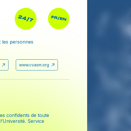
t les personnes
www.cvasm.org
hes confidents de toute
’Université. Service